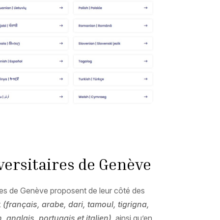
versitaires de Genève
res de Genève proposent de leur côté des
x
(français, arabe, dari, tamoul, tigrigna,
, anglais, portugais et italien)
, ainsi qu’en