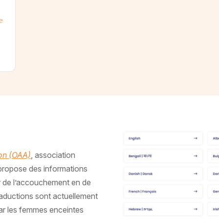
e
ion (OAA)
, association
propose des informations
eur de l’accouchement en de
traductions sont actuellement
par les femmes enceintes