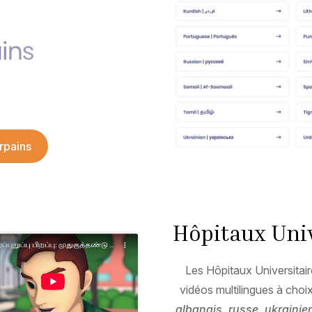
urpains
Hôpitaux Uni
Les Hôpitaux Universitai
vidéos multilingues à choi
albanais, russe, ukrainien