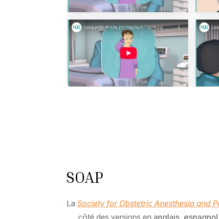
SOAP
La
Society for Obstetric Anesthesia and P
côté des versions en
anglais, espagnol 