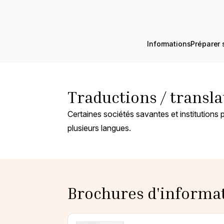
Skip
to
content
Informations
Préparer 
Traductions / transla
Certaines sociétés savantes et institutions 
plusieurs langues.
Brochures d'informa